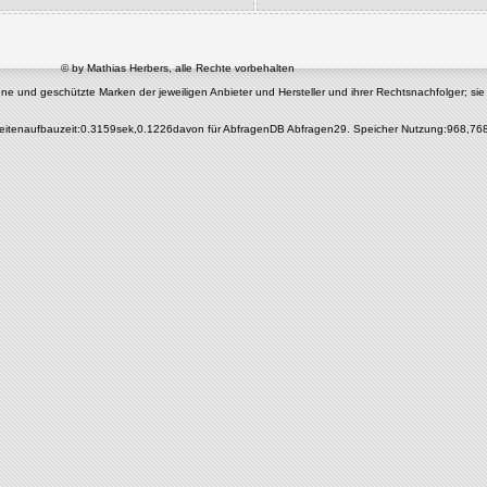
© by Mathias Herbers, alle Rechte vorbehalten
nd geschützte Marken der jeweiligen Anbieter und Hersteller und ihrer Rechtsnachfolger; sie di
eitenaufbauzeit:0.3159sek,0.1226davon für AbfragenDB Abfragen29. Speicher Nutzung:968,76