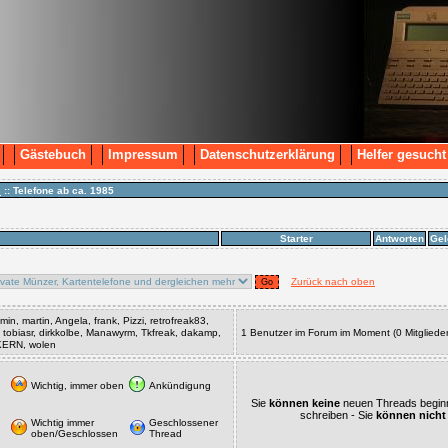
Gästebuch
Impressum
Datenschutzerklärung
Helfer gesucht
n
:: Telefone ab ca. 1985
Starter
Antworten
Gel
Zurück nach oben
in, martin, Angela, frank, Pizzi, retrofreak83,
, tobiasr, dirkkolbe, Manawyrm, Tkfreak, dakamp,
1 Benutzer im Forum im Moment (0 Mitglieder
SKERN, wolen
Wichtig, immer oben
Ankündigung
Sie
können keine
neuen Threads begin
schreiben - Sie
können nicht
Wichtig immer
Geschlossener
oben/Geschlossen
Thread