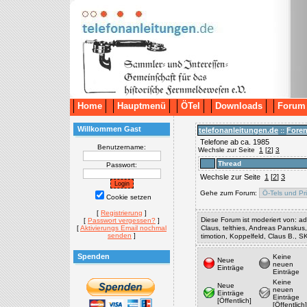
Home
Hauptmenü
ÖTel
Downloads
Forum
Willkommen Gast
telefonanleitungen.de
Fore
::
Telefone ab ca. 1985
Benutzername:
Wechsle zur Seite
1
[
2
]
3
Thread
Passwort:
Wechsle zur Seite
1
[
2
]
3
Gehe zum Forum:
Cookie setzen
[
Registrierung
]
Diese Forum ist moderiert von: adm
[
Passwort vergessen?
]
[
Aktivierungs Email nochmal
Claus, telthies, Andreas Panskus
senden
]
timotion, Koppelfeld, Claus B., 
Spenden
Keine
Neue
neuen
Einträge
Einträge
Keine
Neue
neuen
Einträge
Einträge
[Öffentlich]
[Öffentlich]