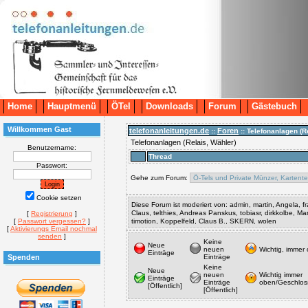
Home
Hauptmenü
ÖTel
Downloads
Forum
Gästebuch
Willkommen Gast
telefonanleitungen.de
Foren
::
:: Telefonanlagen (R
Telefonanlagen (Relais, Wähler)
Benutzername:
Thread
Passwort:
Gehe zum Forum:
Cookie setzen
Diese Forum ist moderiert von: admin, martin, Angela, fra
Claus, telthies, Andreas Panskus, tobiasr, dirkkolbe, 
[
Registrierung
]
[
Passwort vergessen?
]
timotion, Koppelfeld, Claus B., SKERN, wolen
[
Aktivierungs Email nochmal
senden
]
Keine
Neue
neuen
Wichtig, immer
Einträge
Spenden
Einträge
Keine
Neue
neuen
Wichtig immer
Einträge
Einträge
oben/Geschlos
[Öffentlich]
[Öffentlich]