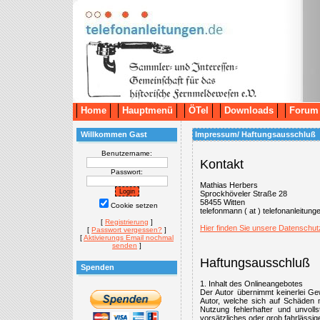
Home
Hauptmenü
ÖTel
Downloads
Forum
Willkommen Gast
Impressum/ Haftungsausschluß
Benutzername:
Kontakt
Passwort:
Mathias Herbers
Sprockhöveler Straße 28
58455 Witten
Cookie setzen
telefonmann ( at ) telefonanleitung
[
Registrierung
]
Hier finden Sie unsere Datenschut
[
Passwort vergessen?
]
[
Aktivierungs Email nochmal
senden
]
Haftungsausschluß
Spenden
1. Inhalt des Onlineangebotes
Der Autor übernimmt keinerlei Gewä
Autor, welche sich auf Schäden m
Nutzung fehlerhafter und unvoll
vorsätzliches oder grob fahrlässige