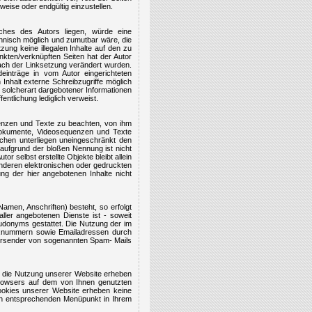
eise oder endgültig einzustellen.
iches des Autors liegen, würde eine
echnisch möglich und zumutbar wäre, die
zung keine illegalen Inhalte auf den zu
inkten/verknüpften Seiten hat der Autor
e nach der Linksetzung verändert wurden.
einträge in vom Autor eingerichteten
Inhalt externe Schreibzugriffe möglich
g solcherart dargebotener Informationen
fentlichung lediglich verweist.
quenzen und Texte zu beachten, von ihm
ndokumente, Videosequenzen und Texte
ichen unterliegen uneingeschränkt den
 aufgrund der bloßen Nennung ist nicht
r selbst erstellte Objekte bleibt allein
anderen elektronischen oder gedruckten
ung der hier angebotenen Inhalte nicht
amen, Anschriften) besteht, so erfolgt
ller angebotenen Dienste ist - soweit
udonyms gestattet. Die Nutzung der im
Faxnummern sowie Emailadressen durch
e Versender von sogenannten Spam- Mails
 die Nutzung unserer Website erheben
-Browsers auf dem von Ihnen genutzten
okies unserer Website erheben keine
den entsprechenden Menüpunkt in Ihrem