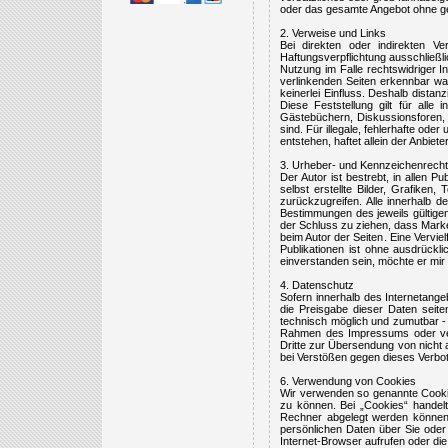
oder das gesamte Angebot ohne ges
2. Verweise und Links
Bei direkten oder indirekten V
Haftungsverpflichtung ausschließli
Nutzung im Falle rechtswidriger In
verlinkenden Seiten erkennbar ware
keinerlei Einfluss. Deshalb distanz
Diese Feststellung gilt für all
Gästebüchern, Diskussionsforen, L
sind. Für illegale, fehlerhafte od
entstehen, haftet allein der Anbiete
3. Urheber- und Kennzeichenrecht
Der Autor ist bestrebt, in allen
selbst erstellte Bilder, Grafik
zurückzugreifen. Alle innerhalb 
Bestimmungen des jeweils gültigen
der Schluss zu ziehen, dass Markenz
beim Autor der Seiten. Eine Verv
Publikationen ist ohne ausdrückli
einverstanden sein, möchte er mir d
4. Datenschutz
Sofern innerhalb des Internetange
die Preisgabe dieser Daten seite
technisch möglich und zumutbar -
Rahmen des Impressums oder verg
Dritte zur Übersendung von nicht 
bei Verstößen gegen dieses Verbot
6. Verwendung von Cookies
Wir verwenden so genannte Cooki
zu können. Bei „Cookies“ handelt
Rechner abgelegt werden können.
persönlichen Daten über Sie oder
Internet-Browser aufrufen oder die