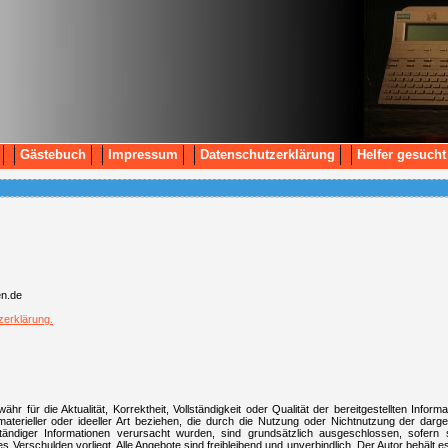
Gästebuch
Impressum
Datenschutzerklärung
Helfer gesucht
en.de
zerklärung.
hr für die Aktualität, Korrektheit, Vollständigkeit oder Qualität der bereitgestellten Inf
aterieller oder ideeller Art beziehen, die durch die Nutzung oder Nichtnutzung der darg
ständiger Informationen verursacht wurden, sind grundsätzlich ausgeschlossen, sofern 
s Verschulden vorliegt. Alle Angebote sind freibleibend und unverbindlich. Der Autor behält es