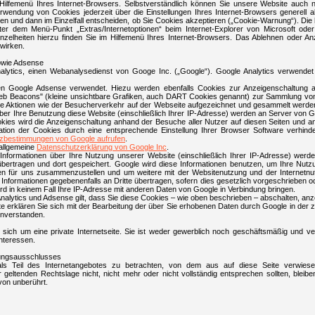
m Hilfemenü Ihres Internet-Browsers. Selbstverständlich können Sie unsere Website auc
rwendung von Cookies jederzeit über die Einstellungen Ihres Internet-Browsers generell a
n und dann im Einzelfall entscheiden, ob Sie Cookies akzeptieren („Cookie-Warnung“). Die h
ter dem Menü-Punkt „Extras/Internetoptionen“ beim Internet-Explorer von Microsoft o
zelheiten hierzu finden Sie im Hilfemenü Ihres Internet-Browsers. Das Ablehnen oder An
swirken.
owie Adsense
lytics, einen Webanalysedienst von Googe Inc. („Google“). Google Analytics verwendet 
ten Google Adsense verwendet. Hiezu werden ebenfalls Cookies zur Anzeigenschaltung 
b Beacons" (kleine unsichtbare Grafiken, auch DART Cookies genannt) zur Sammlung von
 Aktionen wie der Besucherverkehr auf der Webseite aufgezeichnet und gesammelt werde
er Ihre Benutzung diese Website (einschließlich Ihrer IP-Adresse) werden an Server von G
s wird die Anzeigenschaltung anhand der Besuche aller Nutzer auf diesen Seiten und an
llation der Cookies durch eine entsprechende Einstellung Ihrer Browser Software verhin
zbestimmungen von Google aufrufen
.
 allgemeine
Datenschutzerklärung von Google Inc
.
Informationen über Ihre Nutzung unserer Website (einschließlich Ihrer IP-Adresse) werd
übertragen und dort gespeichert. Google wird diese Informationen benutzen, um Ihre Nu
ten für uns zusammenzustellen und um weitere mit der Websitenutzung und der Internetn
Informationen gegebenenfalls an Dritte übertragen, sofern dies gesetzlich vorgeschrieben od
rd in keinem Fall Ihre IP-Adresse mit anderen Daten von Google in Verbindung bringen.
nalytics und Adsense gilt, dass Sie diese Cookies – wie oben beschrieben – abschalten, an
e erklären Sie sich mit der Bearbeitung der über Sie erhobenen Daten durch Google in der
nverstanden.
 sich um eine private Internetseite. Sie ist weder gewerblich noch geschäftsmäßig und ver
Interessen.
tungsausschlusses
als Teil des Internetangebotes zu betrachten, von dem aus auf diese Seite verwiese
geltenden Rechtslage nicht, nicht mehr oder nicht vollständig entsprechen sollten, bleib
avon unberührt.