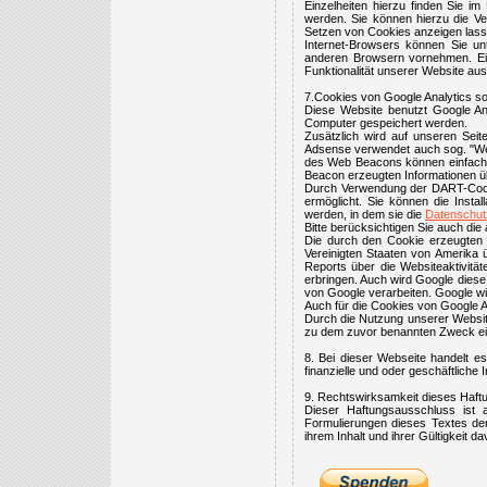
Einzelheiten hierzu finden Sie i
werden. Sie können hierzu die Ve
Setzen von Cookies anzeigen lasse
Internet-Browsers können Sie un
anderen Browsern vornehmen. Ein
Funktionalität unserer Website au
7.Cookies von Google Analytics s
Diese Website benutzt Google Ana
Computer gespeichert werden.
Zusätzlich wird auf unseren Sei
Adsense verwendet auch sog. "We
des Web Beacons können einfache
Beacon erzeugten Informationen üb
Durch Verwendung der DART-Cookie
ermöglicht. Sie können die Insta
werden, in dem sie die
Datenschut
Bitte berücksichtigen Sie auch die
Die durch den Cookie erzeugten 
Vereinigten Staaten von Amerika 
Reports über die Websiteaktivitä
erbringen. Auch wird Google diese 
von Google verarbeiten. Google wi
Auch für die Cookies von Google A
Durch die Nutzung unserer Websit
zu dem zuvor benannten Zweck ei
8. Bei dieser Webseite handelt es
finanzielle und oder geschäftliche 
9. Rechtswirksamkeit dieses Haf
Dieser Haftungsausschluss ist 
Formulierungen dieses Textes der 
ihrem Inhalt und ihrer Gültigkeit d