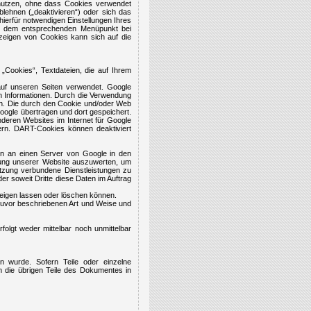
h nutzen, ohne dass Cookies verwendet
blehnen („deaktivieren“) oder sich das
ierfür notwendigen Einstellungen Ihres
der dem entsprechenden Menüpunkt bei
zeigen von Cookies kann sich auf die
„Cookies“, Textdateien, die auf Ihrem
auf unseren Seiten verwendet. Google
 Informationen. Durch die Verwendung
n. Die durch den Cookie und/oder Web
oogle übertragen und dort gespeichert.
deren Websites im Internet für Google
dern. DART-Cookies können deaktiviert
en an einen Server von Google in den
tzung unserer Website auszuwerten, um
utzung verbundene Dienstleistungen zu
er soweit Dritte diese Daten im Auftrag
zeigen lassen oder löschen können.
 zuvor beschriebenen Art und Weise und
folgt weder mittelbar noch unmittelbar
n wurde. Sofern Teile oder einzelne
en die übrigen Teile des Dokumentes in