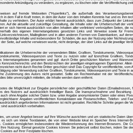
onderte Ankündigung zu verändern, zu ergänzen, zu löschen oder die Veröffentlichung zeitw
erweisen auf fremde Webseiten ("Hyperlinks"), die außerhalb des Verantwortungsbere
ch in dem Fall in Kraft treten, in dem der Autor von den Inhalten Kenntnis hat und es ihm t
halte zu verhindern. Der Autor erklärt hiermit ausdrücklich, dass zum Zeitpunkt der Linkset
n. Auf die aktuelle und zukünftige Gestaltung, die Inhalte oder die Urheberschaft der verl
iert er sich hiermit ausdrücklich von allen Inhalten aller verlinkten/ verknüpften Seiten, di
e innerhalb des eigenen Internetangebotes gesetzten Links und Verweise sowie für Fremd
inkverzeichnissen, Mailinglisten und in allen anderen Formen von Datenbanken, auf deren 
er unvollständige Inhalte und insbesondere für Schäden, die aus der Nutzung oder Nichtnutzun
r der Seite, auf welche verwiesen wurde, nicht derjenige, der über Links auf die jeweilige Veröf
 Publikationen die Urheberrechte der verwendeten Bilder, Grafiken, Tondokumente, Videose
en, Tondokumente, Videosequenzen und Texte zu nutzen oder auf lizenzfreie Grafiken, To
des Internetangebotes genannten und ggf. durch Dritte geschützten Marken- und Warenze
 Kennzeichenrechts und den Besitzrechten der jeweiligen eingetragenen Eigentümer. Allein
eichen nicht durch Rechte Dritter geschützt sind! Das Copyright für veröffentlichte, vom Auto
ielfätigung oder Verwendung solcher Grafiken, Tondokumente, Videosequenzen und Texte in 
che Zustimmung des Autors nicht gestattet. Sollte ein Rechteinhaber mit der Veröffentlich
ies bitte unverzüglich mitteilen, die Inhalte werden dann entfernt.
botes die Möglichkeit zur Eingabe persönlicher oder geschäftlicher Daten (Emailadressen, N
ns des Nutzers auf ausdrücklich freiwilliger Basis. Die Inanspruchnahme und Bezahlung a
 auch ohne Angabe solcher Daten bzw. unter Angabe anonymisierter Daten oder eines Pse
leichbarer Angaben veröffentlichten Kontaktdaten wie Postanschriften, Telefon- und 
ausdrücklich angeforderten Informationen ist nicht gestattet. Rechtliche Schritte gegen di
 sind ausdrücklich vorbehalten.
es, um unser Angebot besser auf Ihre Wünsche ausrichten und um statistische Daten über
 es sich um kleine Textdateien, die von einer Website lokal im Speicher Ihres Internet
 Cookies ermöglichen insbesondere die Wiedererkennung des Internet-Browsers. Die Co
 Ihre Nutzung. Einmal gesetzte Cookies können Sie jederzeit selbst löschen, indem Sie 
 Cookies auf Ihrer Festplatte löschen.