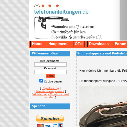
Home
Hauptmenü
ÖTel
Downloads
Forum
Willkommen Gast
Prüfhandapparate und Prüftelef
Benutzername:
Passwort:
Hier möchte ich Ihnen kurz die P
Prüfhandapparat Ausgabe 1/ PrHA
Cookie setzen
[
Registrierung
]
[
Passwort vergessen?
]
[
Aktivierungs Email nochmal
senden
]
Spenden