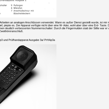
Arbeiten an analogen Anschlüssen verwendet. Wann es außer Dienst gestellt wurde, ist mir n
f, piepte es. Der Apparat verfügte nicht über eine W- Ader, wohl aber über eine Erd- Taste.
inen deutlich verbesserten Nummernschalter: Durch die Fingermulden statt der Stifte war e
Zweithöreranschluß.
p3 und Prüfhandapparat Ausgabe 3a/ PrHAp3a