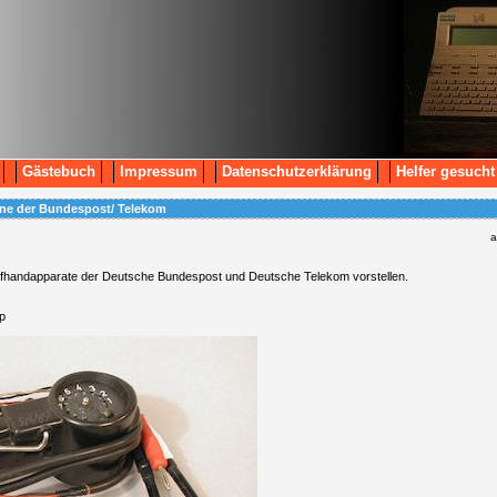
Gästebuch
Impressum
Datenschutzerklärung
Helfer gesucht
one der Bundespost/ Telekom
a
rüfhandapparate der Deutsche Bundespost und Deutsche Telekom vorstellen.
p