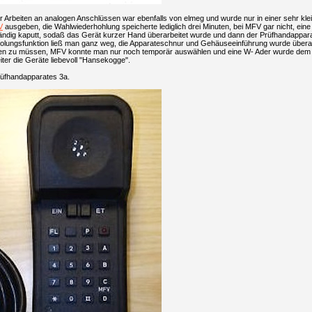
 Arbeiten an analogen Anschlüssen war ebenfalls von elmeg und wurde nur in einer sehr klei
V
ausgeben, die Wahlwiederhohlung speicherte lediglich drei Minuten, bei MFV gar nicht, ein
ändig kaputt, sodaß das Gerät kurzer Hand überarbeitet wurde und dann der Prüfhandappara
holungsfunktion ließ man ganz weg, die Apparateschnur und Gehäuseeinführung wurde überar
en zu müssen, MFV konnte man nur noch temporär auswählen und eine W- Ader wurde dem G
iter die Geräte liebevoll "Hansekogge".
rüfhandapparates 3a.