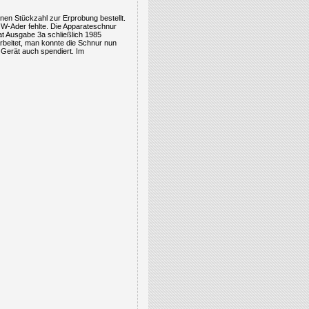
nen Stückzahl zur Erprobung bestellt.
e W-Ader fehlte. Die Apparateschnur
t Ausgabe 3a schließlich 1985
beitet, man konnte die Schnur nun
erät auch spendiert. Im