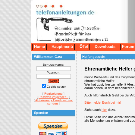
Home
Hauptmenü
ÖTel
Downloads
Forum
Willkommen Gast
Helfer gesucht
Benutzername:
Ehrenamtliche Helfer
Passwort:
meine Webseite und das zugehörige
ehrenamtliche Helfer.
Wer hat Lust, hier zu helfen? Alle
Cookie setzen
daran haben, in dem besondereen
[
Registrierung
]
Auch hilft natürlich Geld bei der A
[
Passwort vergessen?
]
[
Aktivierungs Email nochmal
Bitte meldet Euch bei mir!
senden
]
Siehe auch
hier
dazu.
Spenden
Diese Seite und das Archiv sind m
alle Menschen zu erhalten und zug