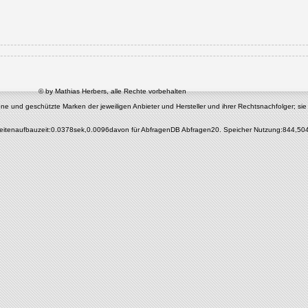
© by Mathias Herbers, alle Rechte vorbehalten
nd geschützte Marken der jeweiligen Anbieter und Hersteller und ihrer Rechtsnachfolger; sie di
eitenaufbauzeit:0.0378sek,0.0096davon für AbfragenDB Abfragen20. Speicher Nutzung:844,50