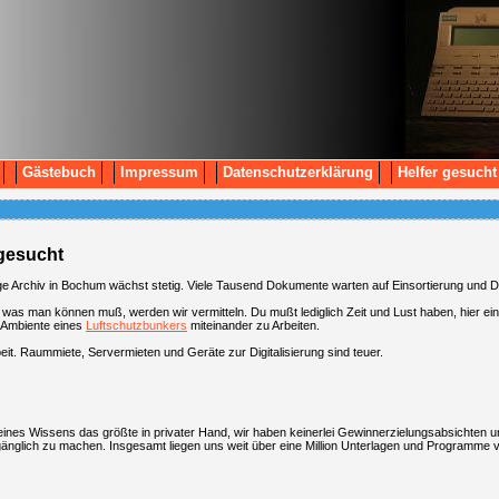
Gästebuch
Impressum
Datenschutzerklärung
Helfer gesucht
 gesucht
 Archiv in Bochum wächst stetig. Viele Tausend Dokumente warten auf Einsortierung und Di
s, was man können muß, werden wir vermitteln. Du mußt lediglich Zeit und Lust haben, hier ei
 Ambiente eines
Luftschutzbunkers
miteinander zu Arbeiten.
rbeit. Raummiete, Servermieten und Geräte zur Digitalisierung sind teuer.
eines Wissens das größte in privater Hand, wir haben keinerlei Gewinnerzielungsabsichten un
änglich zu machen. Insgesamt liegen uns weit über eine Million Unterlagen und Programme v